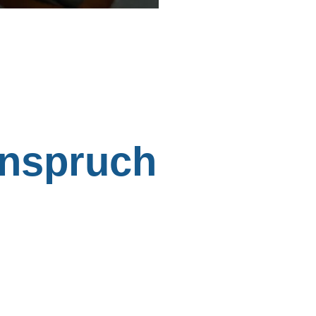
nspruch
Intuitiv
Fort