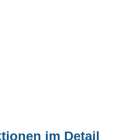
koordination oder dem BIM-
ment.
tionen im Detail