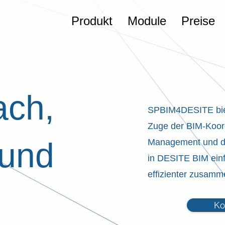
Produkt
Module
Preise
ach,
SPBIM4DESITE biete
Zuge der BIM-Koor
 und
Management und d
in DESITE BIM einfa
effizienter zusamm
Ko