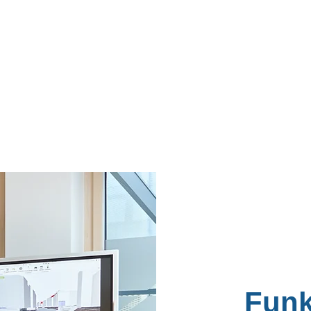
die
Kosten, Ausschreibung und Termine
Gesamt
BIM
effizient zusammen.
Manage
.
Funk