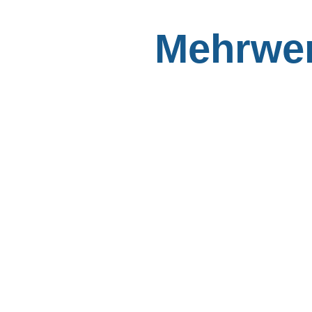
Mehrwer
Einfach
Intuitive Oberflächen und
Funktionen erleichtern die
Umsetzung von Anwendungs
wie modellbasierte Terminp
Mengenermittlung,
Kostenermittlung oder